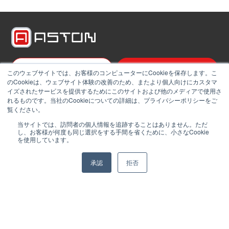
資料請求一覧
お問い合わせ
このウェブサイトでは、お客様のコンピューターにCookieを保存します。こ
のCookieは、ウェブサイト体験の改善のため、またより個人向けにカスタマ
イズされたサービスを提供するためにこのサイトおよび他のメディアで使用さ
サービス一覧
れるものです。当社のCookieについての詳細は、プライバシーポリシーをご
覧ください。
NEWS & ブログ
当サイトでは、訪問者の個人情報を追跡することはありません。ただ
し、お客様が何度も同じ選択をする手間を省くために、小さなCookie
未来のBPOセンター
を使用しています。
施設案内
承認
拒否
会社概要
保守のお客様
採用情報